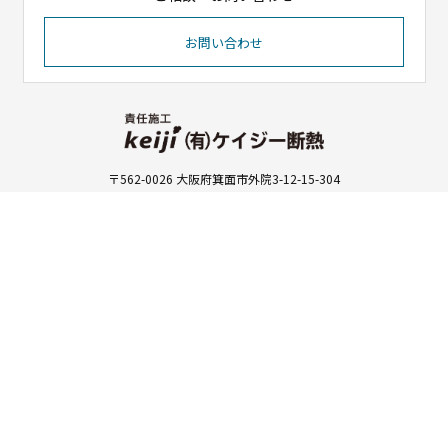
お問い合わせ
〒562-0026 大阪府箕面市外院3-12-15-304
TEL 0120-85-5085 / FAX 072-735-7440
受付時間 9：00～19：00（平日）
HOME
会社紹介
施工実績
ご依頼の流れ
施工メニュー
お客様の声
求人情報
ブログ
お問い合わせ
プライバシーポリシー