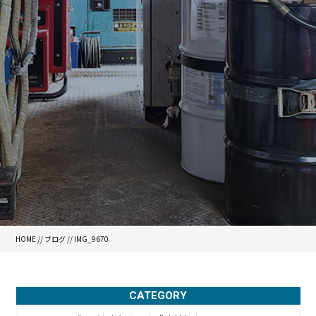
HOME
//
ブログ
// IMG_9670
CATEGORY